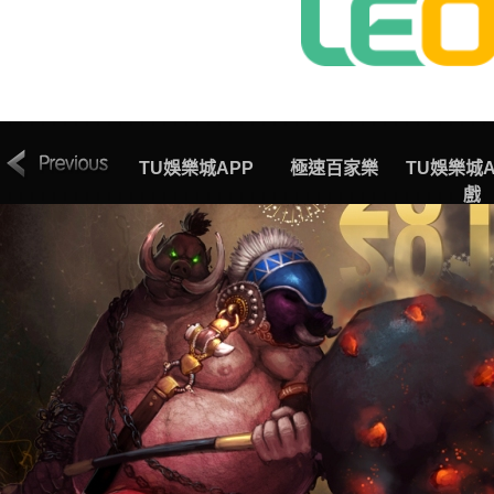
聯絡TU娛樂城客
TU娛樂城APP
極速百家樂
TU娛樂城A
服
戲