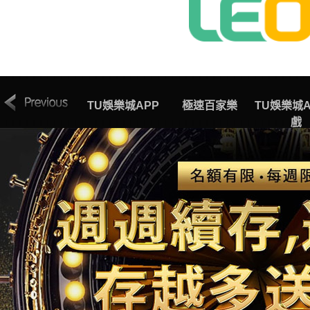
聯絡TU娛樂城客
TU娛樂城APP
極速百家樂
TU娛樂城A
服
戲