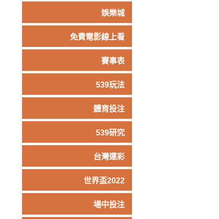
娛樂城
免費電影線上看
賽事表
539玩法
體育投注
539研究
台灣運彩
世界盃2022
場中投注