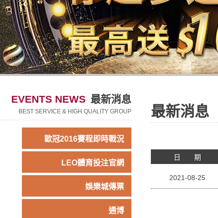
EVENTS NEWS
最新消息
最新消息
BEST SERVICE & HIGH QUALITY GROUP
歐冠2016賽程即時戰況
日 期
LEO體育投注官網
2021-08-25
娛樂城傳票
通博